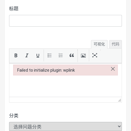
标题
可视化
代码
×
Failed to initialize plugin: wplink
Failed to initialize plugin: wplink
分类